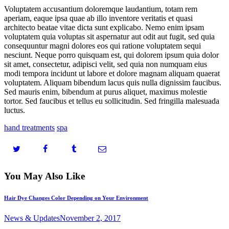
Voluptatem accusantium doloremque laudantium, totam rem
aperiam, eaque ipsa quae ab illo inventore veritatis et quasi
architecto beatae vitae dicta sunt explicabo. Nemo enim ipsam
voluptatem quia voluptas sit aspernatur aut odit aut fugit, sed quia
consequuntur magni dolores eos qui ratione voluptatem sequi
nesciunt. Neque porro quisquam est, qui dolorem ipsum quia dolor
sit amet, consectetur, adipisci velit, sed quia non numquam eius
modi tempora incidunt ut labore et dolore magnam aliquam quaerat
voluptatem. Aliquam bibendum lacus quis nulla dignissim faucibus.
Sed mauris enim, bibendum at purus aliquet, maximus molestie
tortor. Sed faucibus et tellus eu sollicitudin. Sed fringilla malesuada
luctus.
hand treatments
spa
You May Also Like
Hair Dye Changes Color Depending on Your Environment
News & Updates
November 2, 2017