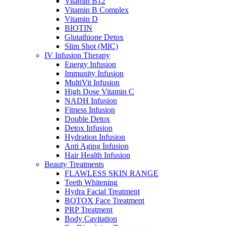
Vitamin B12
Vitamin B Complex
Vitamin D
BIOTIN
Glutathione Detox
Slim Shot (MIC)
IV Infusion Therapy
Energy Infusion
Immunity Infusion
MultiVit Infusion
High Dose Vitamin C
NADH Infusion
Fitness Infusion
Double Detox
Detox Infusion
Hydration Infusion
Anti Aging Infusion
Hair Health Infusion
Beauty Treatments
FLAWLESS SKIN RANGE
Teeth Whitening
Hydra Facial Treatment
BOTOX Face Treatment
PRP Treatment
Body Cavitation