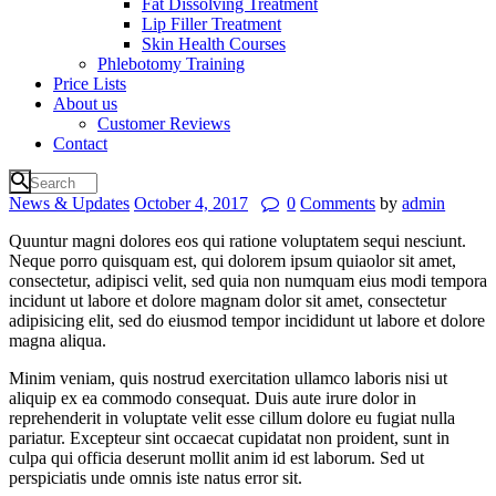
Fat Dissolving Treatment
Lip Filler Treatment
Skin Health Courses
Phlebotomy Training
Price Lists
About us
Customer Reviews
Contact
News & Updates
October 4, 2017
0
Comments
by
admin
Quuntur magni dolores eos qui ratione voluptatem sequi nesciunt.
Neque porro quisquam est, qui dolorem ipsum quiaolor sit amet,
consectetur, adipisci velit, sed quia non numquam eius modi tempora
incidunt ut labore et dolore magnam dolor sit amet, consectetur
adipisicing elit, sed do eiusmod tempor incididunt ut labore et dolore
magna aliqua.
Minim veniam, quis nostrud exercitation ullamco laboris nisi ut
aliquip ex ea commodo consequat. Duis aute irure dolor in
reprehenderit in voluptate velit esse cillum dolore eu fugiat nulla
pariatur. Excepteur sint occaecat cupidatat non proident, sunt in
culpa qui officia deserunt mollit anim id est laborum. Sed ut
perspiciatis unde omnis iste natus error sit.